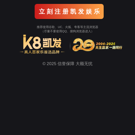
立 刻 注 册 凯 发 娱 乐
推荐使用谷歌、UC、火狐、夸客等主流浏览器
（尽量不要使用QQ、搜狗浏览器进入）
© 2025 信誉保障 大额无忧