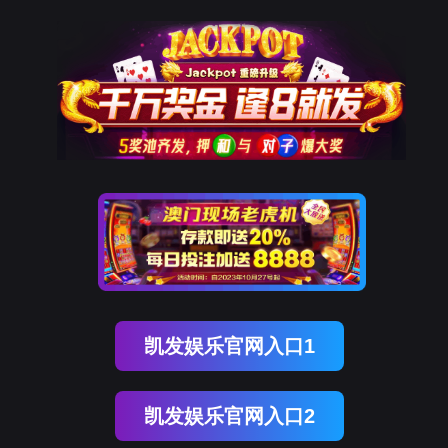
凯发娱乐官网入口1
凯发娱乐官网入口2