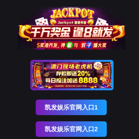
凯发娱乐官网入口1
凯发娱乐官网入口2