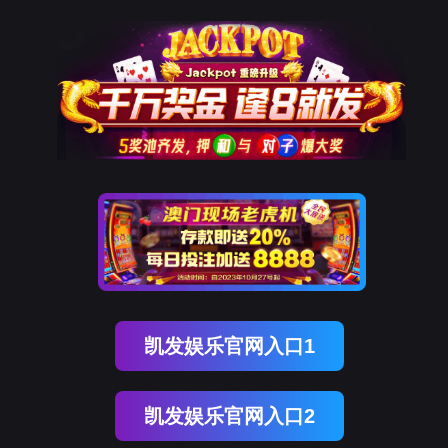
凯发娱乐官网入口1
凯发娱乐官网入口2